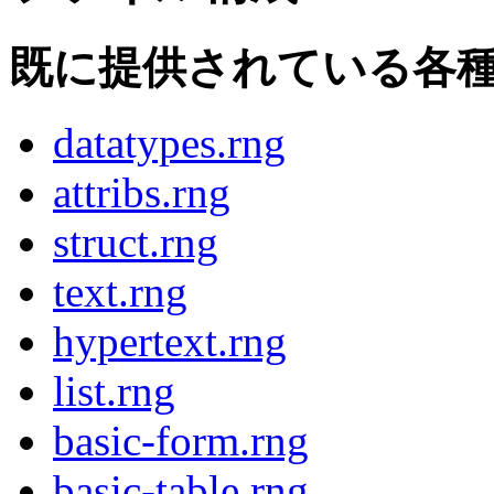
既に提供されている各
datatypes.rng
attribs.rng
struct.rng
text.rng
hypertext.rng
list.rng
basic-form.rng
basic-table.rng