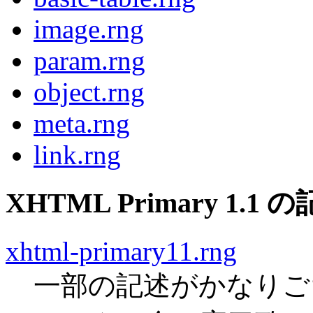
image.rng
param.rng
object.rng
meta.rng
link.rng
XHTML Primary 1.
xhtml-primary11.rng
一部の記述がかなりご