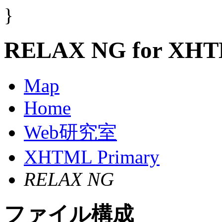
}
RELAX NG for XHTM
Map
Home
Web研究室
XHTML Primary
RELAX NG
ファイル構成