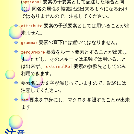
(
要素の子要素として記述した場合と同
optional
じ)。同名の属性を複数記述出来るようになるわけ
ではありませんので、注意してください。
要素の子孫要素としては用いることが出
attribute
来ません。
要素の直下には置いてはなりません。
grammar
要素をルート要素とすることが出来ま
zeroOrMore
す。ただし、そのスキーマは単独では用いること
は出来ず、
要素の参照先としてのみ
externalRef
利用できます。
要素名に大文字が混じっていますので、記述には
注意してください。
要素を中身にし、マクロを参照することが出来
ref
ます。
意