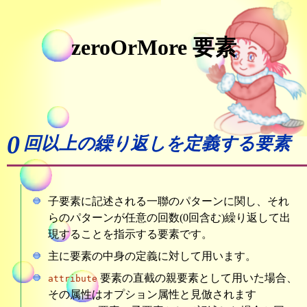
zeroOrMore 要素
0
回以上の繰り返しを定義する要素
子要素に記述される一聯のパターンに関し、それ
らのパターンが任意の回数(0回含む)繰り返して出
現することを指示する要素です。
主に要素の中身の定義に対して用います。
要素の直截の親要素として用いた場合、
attribute
その属性はオプション属性と見倣されます