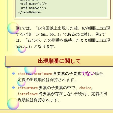
 <ref name="a"/>

 <ref name="b"/>

例1では、「aが1回以上出現した後、bが0回以上出現
するパターン (aa…bb…)」であるのに対し、例2で
は、「aとbが、この順番を保持したまま0回以上出現
(abab…)」となります。
出現順番に関して
でない
,
各要素の子要素
場合、
choice
interleave
定義の出現順位は保持されます。
要素の子要素の中で、
,
zeroOrMore
choice
各要素が存在しない部分は、定義の出
interleave
現順位は保持されます。