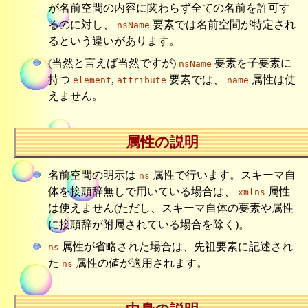
が名前空間の内容に関わらず全ての名前を許可す
るのに対し、
要素では名前空間が特定され
nsName
るという違いがあります。
(当然と言えば当然ですが)
要素を子要素に
nsName
持つ
,
要素では、
属性は使
element
attribute
name
えません。
属性の説明
名前空間の明示は
属性で行います。スキーマ自
ns
体を接頭辞無しで用いている場合は、
属性
xmlns
は使えません(ただし、スキーマ自体の要素や属性
に接頭辞が附属されている場合を除く)。
属性が省略された場合は、先祖要素に記述され
ns
た
属性の値が適用されます。
ns