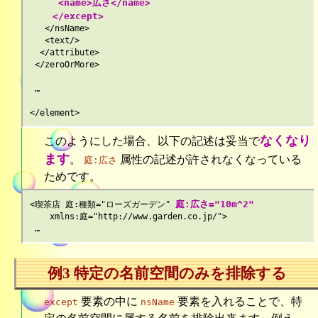
     <name>広さ</name>

    </except>
   </nsName>

   <text/>

  </attribute>

 </zeroOrMore>

 …

なくなり
このようにした場合、以下の記述は妥当で
ます
。
属性の記述が許されなくなっている
庭:広さ
ためです。
庭:広さ="10m^2"
<喫茶店 庭:種類="ローズガーデン" 
    xmlns:庭="http://www.garden.co.jp/">

例3 特定の名前空間のみを排除する
要素の中に
要素を入れることで、特
except
nsName