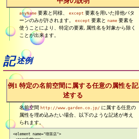
中身の説明
要素と同様、
要素を用いた排他パタ
anyName
except
ーンのみが許されます。
要素と
要素を
except
name
使うことにより、特定の要素, 属性名を対象から除く
ことが出来ます。
記
述例
例1 特定の名前空間に属する任意の属性を記
述する
名前空間
に属する任意の
http://www.garden.co.jp/
属性を埋め込みたい場合、以下のような記述が考え
られます。
<element name="喫茶店">
