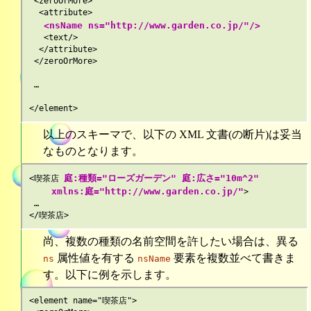
 <zeroOrMore>

  <attribute>

<nsName ns="http://www.garden.co.jp/"/>
   <text/>

  </attribute>

 </zeroOrMore>

 …

以上のスキーマで、以下の XML 文書(の断片)は妥当
なものとなります。
庭:種類="ローズガーデン" 庭:広さ="10m^2"

<喫茶店 
    xmlns:庭="http://www.garden.co.jp/"
>

 …

尚、複数の種類の名前空間を許したい場合は、異る
属性値を有する
要素を複数並べて書きま
ns
nsName
す。以下に例を示します。
<element name="喫茶店">
